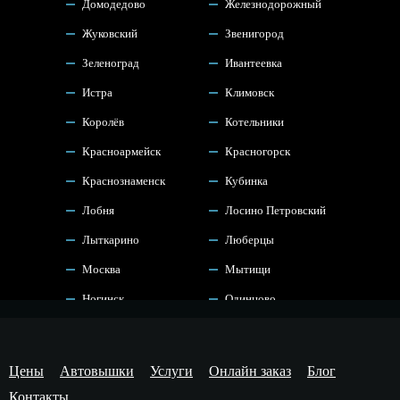
Домодедово
Железнодорожный
Жуковский
Звенигород
Зеленоград
Ивантеевка
Истра
Климовск
Королёв
Котельники
Красноармейск
Красногорск
Краснознаменск
Кубинка
Лобня
Лосино Петровский
Лыткарино
Люберцы
Москва
Мытищи
Ногинск
Одинцово
Орехово Зуево
Павловский Посад
Подольск
Пушкино
Цены
Автовышки
Услуги
Онлайн заказ
Блог
Раменское
Реутов
Контакты