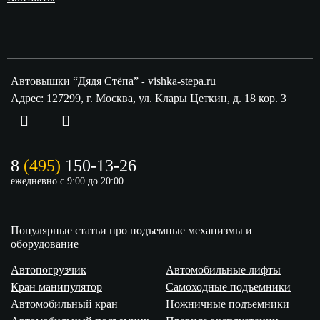
Руза
Сергиев Посад
Старая Купавна
Троицк
Фрязино
Химки
Автовышки “Дядя Стёпа”
vishka-stepa.ru
-
Черноголовка
Щёлково
Адрес: 127299, г. Москва, ул. Клары Цеткин, д. 18 кор. 3
Щербинка
Электрогорск
Электросталь
Электроугли
8
(495)
150-13-26
ежедневно с 9:00 до 20:00
Популярные статьи про подъемные механизмы и
оборудование
Автопогрузчик
Автомобильные лифты
Кран манипулятор
Самоходные подъемники
Автомобильный кран
Ножничные подъемники