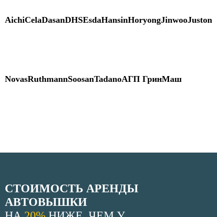
Aichi
Cela
Dasan
DHS
Esda
Hansin
Horyong
Jinwoo
Juston
Novas
Ruthmann
Soosan
Tadano
АГП ГринМаш
СТОИМОСТЬ АРЕНДЫ
АВТОВЫШКИ
НА
20%
НИЖЕ, ЧЕМ У