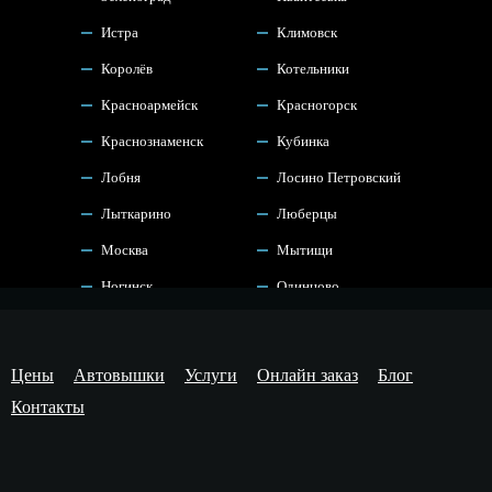
Истра
Климовск
Королёв
Котельники
Красноармейск
Красногорск
Краснознаменск
Кубинка
Лобня
Лосино Петровский
Лыткарино
Люберцы
Москва
Мытищи
Ногинск
Одинцово
Орехово Зуево
Павловский Посад
Подольск
Пушкино
Цены
Автовышки
Услуги
Онлайн заказ
Блог
Раменское
Реутов
Контакты
Руза
Сергиев Посад
Старая Купавна
Троицк