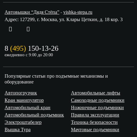
Фрязино
Химки
Автовышки “Дядя Стёпа”
vishka-stepa.ru
-
Черноголовка
Щёлково
Адрес: 127299, г. Москва, ул. Клары Цеткин, д. 18 кор. 3
Щербинка
Электрогорск
Электросталь
Электроугли
8
(495)
150-13-26
ежедневно с 9:00 до 20:00
Популярные статьи про подъемные механизмы и
оборудование
Автопогрузчик
Автомобильные лифты
Кран манипулятор
Самоходные подъемники
Автомобильный кран
Ножничные подъемники
Автомобильный подъемник
Правила эксплуатации
Электроштабелер
Техника безопасности
Вышка Тура
Мачтовые подъемники