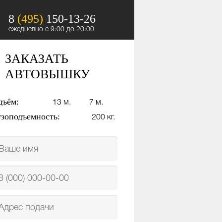
8
(495)
150-13-26
ежедневно с 9:00 до 20:00
ЗАКАЗАТЬ
АВТОВЫШКУ
дъём:
13 м.
7 м.
узоподъемность:
200 кг.