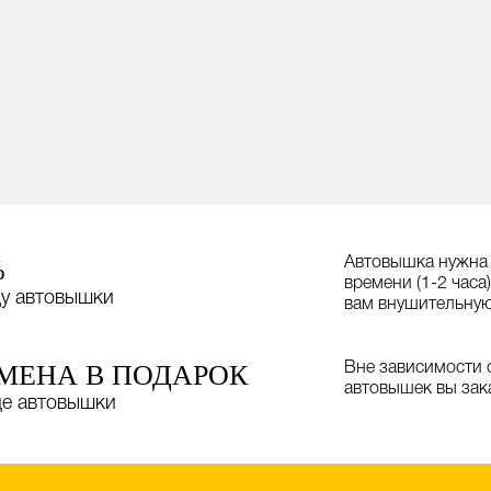
%
Автовышка нужна
времени (1-2 часа
ду автовышки
вам внушительную
СМЕНА В ПОДАРОК
Вне зависимости о
автовышек вы зак
де автовышки