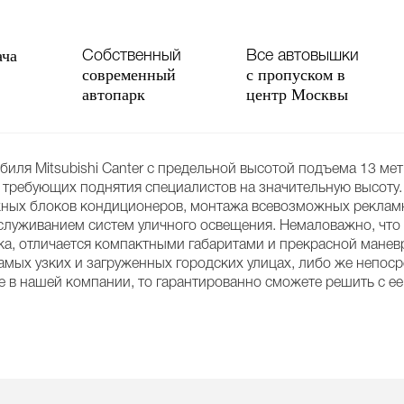
ача
Собственный
Все автовышки
современный
с пропуском в
автопарк
центр Москвы
биля Mitsubishi Canter с предельной высотой подъема 13 ме
 требующих поднятия специалистов на значительную высоту
жных блоков кондиционеров, монтажа всевозможных рекламны
служиванием систем уличного освещения. Немаловажно, что а
ка, отличается компактными габаритами и прекрасной манев
амых узких и загруженных городских улицах, либо же непос
 ее в нашей компании, то гарантированно сможете решить с 